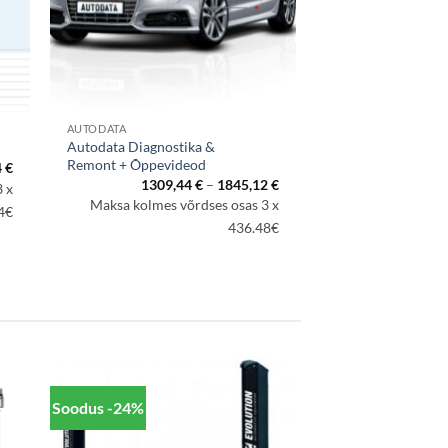
AUTODATA
Autodata Diagnostika &
Remont + Õppevideod
Hinnavahemik:
4
€
803,52 €
Hinnavahemik:
1309,44
€
–
1845,12
€
 x
kuni
1309,44 €
Maksa kolmes võrdses osas 3 x
1160,64 €
4€
kuni
1845,12 €
436.48€
Soodus -24%