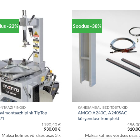
dus -22%
Soodus -38%
NTAAŽIPINGID
KAHESAMBALISED TÕSTUKID
hvimontaazhipink TipTop
AMGO A240C, A240SAC
21
kõrgenduse komplekt
1190,40
€
496,0
Algne
Praegune
Algne
930,00
€
310,0
hind
hind
hind
Maksa kolmes võrdses osas 3 x
Maksa kolmes võrdses osas 3
oli:
on:
oli: