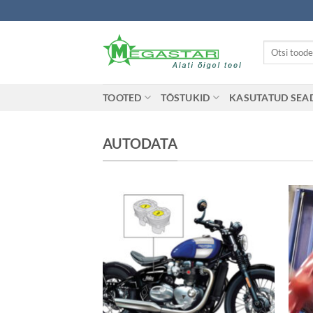
Skip
to
content
Otsi:
TOOTED
TÕSTUKID
KASUTATUD SE
AUTODATA