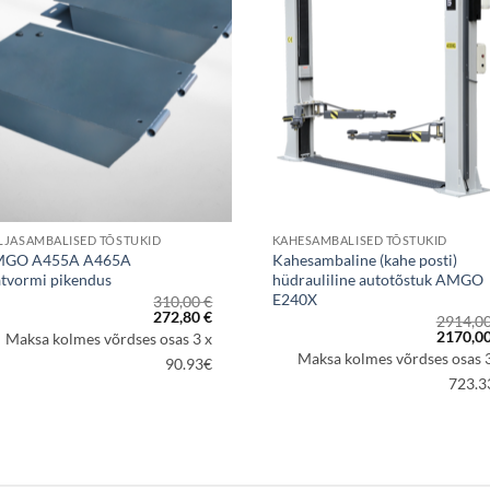
LJASAMBALISED TÕSTUKID
KAHESAMBALISED TÕSTUKID
GO A455A A465A
Kahesambaline (kahe posti)
atvormi pikendus
hüdrauliline autotõstuk AMGO
E240X
310,00
€
Algne
Praegune
272,80
€
2914,0
hind
hind
Algne
2170,0
Maksa kolmes võrdses osas 3 x
oli:
on:
hind
Maksa kolmes võrdses osas 3
310,00 €.
272,80 €.
90.93€
oli:
2914,00
723.3