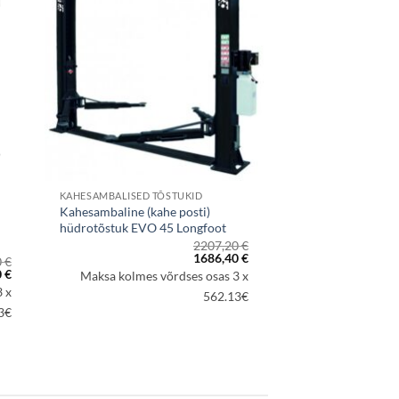
KAHESAMBALISED TÕSTUKID
Kahesambaline (kahe posti)
hüdrotõstuk EVO 45 Longfoot
2207,20
€
Algne
Praegune
1686,40
€
0
€
hind
hind
Praegune
0
€
Maksa kolmes võrdses osas 3 x
oli:
on:
hind
 x
2207,20 €.
1686,40 €.
562.13€
on:
 €.
2170,00 €.
3€