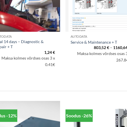
TODATA
AUTODATA
ial 14 days – Diagnostic &
Service & Maintenance + T
pair + T
ik:
803,52
€
–
1160,6
1,24
€
Maksa kolmes võrdses osas 3
Maksa kolmes võrdses osas 3 x
267.8
0.41€
dus -12%
Soodus -26%