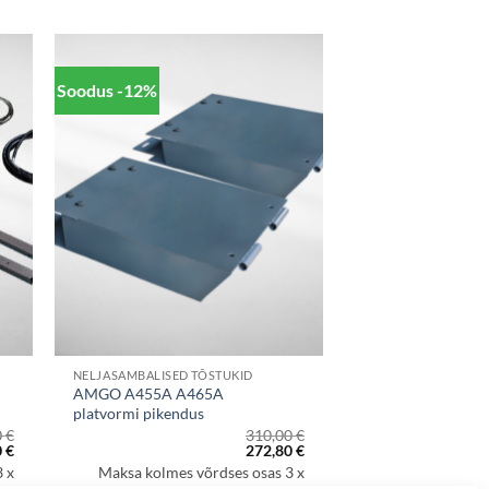
Soodus -12%
NELJASAMBALISED TÕSTUKID
AMGO A455A A465A
platvormi pikendus
0
€
310,00
€
Praegune
Algne
Praegune
0
€
272,80
€
hind
hind
hind
 x
Maksa kolmes võrdses osas 3 x
on:
oli:
on: