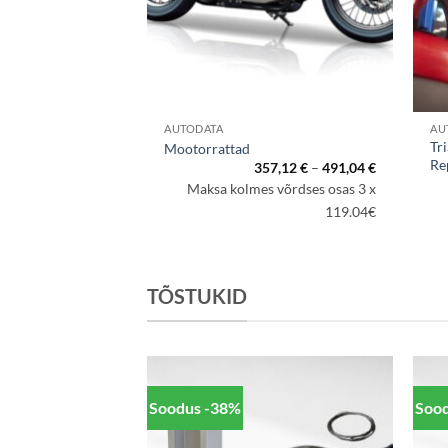
AUTODATA
AU
Tr
Mootorrattad
Re
Hinnavahem
357,12
€
–
491,04
€
357,12 €
Maksa kolmes võrdses osas 3 x
kuni
491,04 €
119.04€
TÕSTUKID
Soodus -38%
Soo