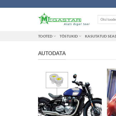
Skip
to
content
Otsi:
TOOTED
TÕSTUKID
KASUTATUD SE
AUTODATA