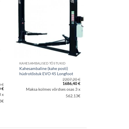
KAHESAMBALISED TÕSTUKID
Kahesambaline (kahe posti)
hüdrotõstuk EVO 45 Longfoot
2207,20
€
Algne
Praegune
1686,40
€
0
€
hind
hind
Praegune
0
€
Maksa kolmes võrdses osas 3 x
oli:
on:
hind
 x
2207,20 €.
1686,40 €.
562.13€
on:
 €.
2170,00 €.
3€