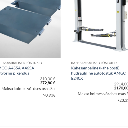
LJASAMBALISED TÕSTUKID
KAHESAMBALISED TÕSTUKID
GO A455A A465A
Kahesambaline (kahe posti)
atvormi pikendus
hüdrauliline autotõstuk AMGO
E240X
310,00
€
Algne
Praegune
272,80
€
2914,0
hind
hind
Algne
2170,0
Maksa kolmes võrdses osas 3 x
oli:
on:
hind
Maksa kolmes võrdses osas 3
310,00 €.
272,80 €.
90.93€
oli:
2914,00
723.3