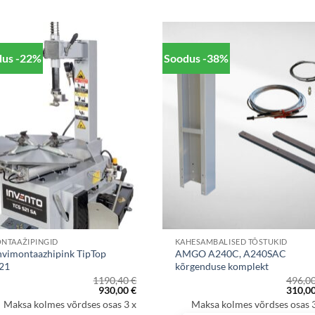
dus -22%
Soodus -38%
NTAAŽIPINGID
KAHESAMBALISED TÕSTUKID
hvimontaazhipink TipTop
AMGO A240C, A240SAC
21
kõrgenduse komplekt
1190,40
€
496,0
Algne
Praegune
Algne
930,00
€
310,0
hind
hind
hind
Maksa kolmes võrdses osas 3 x
Maksa kolmes võrdses osas 3
oli:
on:
oli: