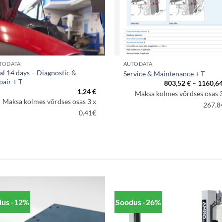
TODATA
AUTODATA
ial 14 days – Diagnostic &
Service & Maintenance + T
pair + T
ik:
803,52
€
–
1160,6
1,24
€
Maksa kolmes võrdses osas 3
Maksa kolmes võrdses osas 3 x
267.8
0.41€
dus -12%
Soodus -26%