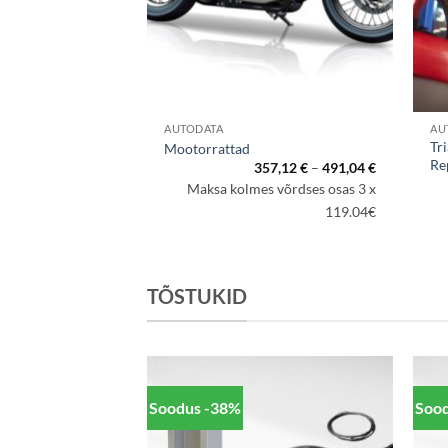
AUTODATA
AU
Tr
Mootorrattad
Re
Hinnavahem
357,12
€
–
491,04
€
357,12 €
Maksa kolmes võrdses osas 3 x
kuni
491,04 €
119.04€
TÕSTUKID
Soodus -38%
Soo