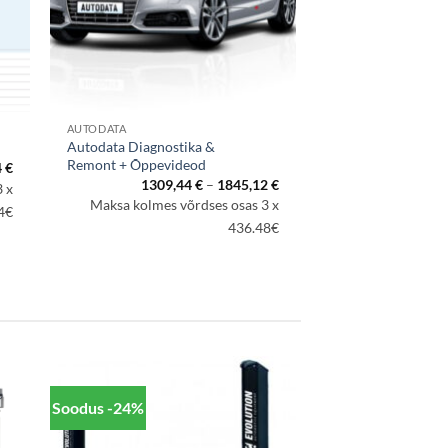
AUTODATA
Autodata Diagnostika &
Remont + Õppevideod
Hinnavahemik:
4
€
803,52 €
Hinnavahemik:
1309,44
€
–
1845,12
€
 x
kuni
1309,44 €
Maksa kolmes võrdses osas 3 x
1160,64 €
4€
kuni
1845,12 €
436.48€
Soodus -24%