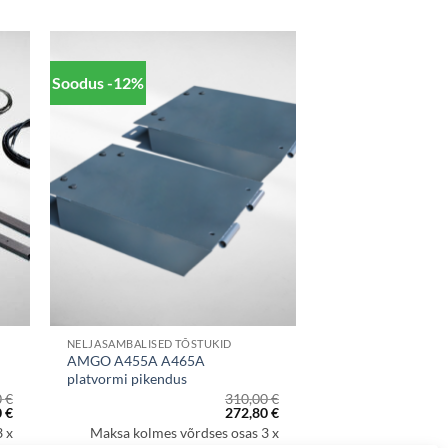
Soodus -12%
NELJASAMBALISED TÕSTUKID
AMGO A455A A465A
platvormi pikendus
0
€
310,00
€
Praegune
Algne
Praegune
0
€
272,80
€
hind
hind
hind
 x
Maksa kolmes võrdses osas 3 x
on:
oli:
on: