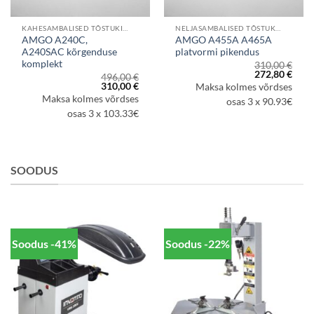
KAHESAMBALISED TÕSTUKID
NELJASAMBALISED TÕSTUKID
AMGO A240C,
AMGO A455A A465A
A240SAC kõrgenduse
platvormi pikendus
komplekt
310,00
€
Algne
Prae
272,80
€
496,00
€
hind
hind
aegune
Algne
Praegune
310,00
€
Maksa kolmes võrdses
oli:
on:
d
hind
hind
Maksa kolmes võrdses
310,00 €.
272,8
osas 3 x 90.93€
oli:
on:
7,60 €.
496,00 €.
310,00 €.
osas 3 x 103.33€
SOODUS
Soodus -41%
Soodus -22%