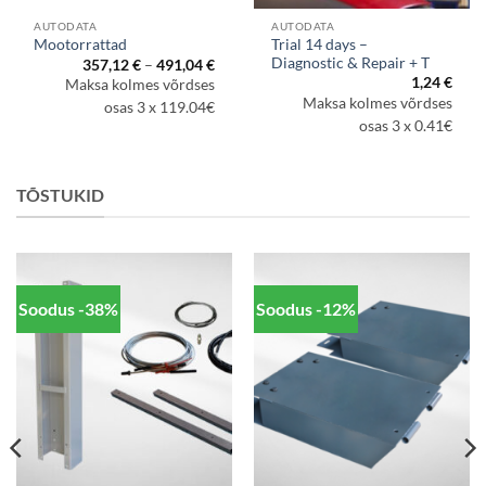
AUTODATA
AUTODATA
Trial 14 days –
Mootorrattad
Diagnostic & Repair + T
Hinnavahemik:
357,12
€
–
491,04
€
357,12 €
navahemik:
1,24
€
Maksa kolmes võrdses
kuni
9,44 €
Maksa kolmes võrdses
491,04 €
osas 3 x 119.04€
i
5,12 €
osas 3 x 0.41€
TÕSTUKID
Soodus -38%
Soodus -12%