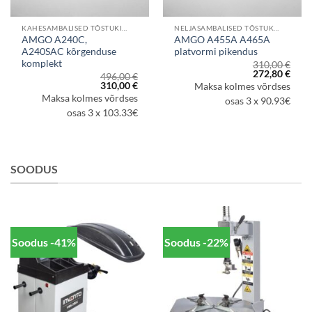
KAHESAMBALISED TÕSTUKID
NELJASAMBALISED TÕSTUKID
AMGO A240C,
AMGO A455A A465A
A240SAC kõrgenduse
platvormi pikendus
komplekt
310,00
€
Algne
Prae
272,80
€
496,00
€
hind
hind
aegune
Algne
Praegune
310,00
€
Maksa kolmes võrdses
oli:
on:
d
hind
hind
Maksa kolmes võrdses
310,00 €.
272,8
osas 3 x 90.93€
oli:
on:
7,60 €.
496,00 €.
310,00 €.
osas 3 x 103.33€
SOODUS
Soodus -41%
Soodus -22%