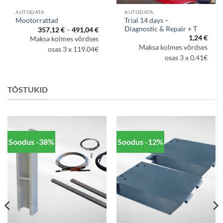
AUTODATA
AUTODATA
Trial 14 days –
Mootorrattad
Diagnostic & Repair + T
Hinnavahemik:
357,12
€
–
491,04
€
357,12 €
navahemik:
1,24
€
Maksa kolmes võrdses
kuni
9,44 €
Maksa kolmes võrdses
491,04 €
osas 3 x 119.04€
i
5,12 €
osas 3 x 0.41€
TÕSTUKID
Soodus -38%
Soodus -12%