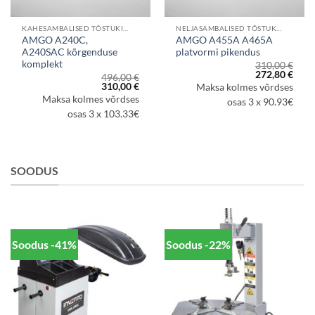
KAHESAMBALISED TÕSTUKID
NELJASAMBALISED TÕSTUKID
AMGO A240C,
AMGO A455A A465A
A240SAC kõrgenduse
platvormi pikendus
komplekt
310,00
€
Algne
Prae
272,80
€
496,00
€
hind
hind
aegune
Algne
Praegune
310,00
€
Maksa kolmes võrdses
oli:
on:
d
hind
hind
Maksa kolmes võrdses
310,00 €.
272,8
osas 3 x 90.93€
oli:
on:
7,60 €.
496,00 €.
310,00 €.
osas 3 x 103.33€
SOODUS
Soodus -41%
Soodus -22%