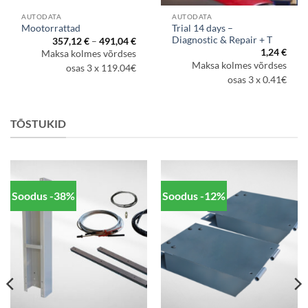
AUTODATA
AUTODATA
Trial 14 days –
Mootorrattad
Diagnostic & Repair + T
Hinnavahemik:
357,12
€
–
491,04
€
357,12 €
navahemik:
1,24
€
Maksa kolmes võrdses
kuni
9,44 €
Maksa kolmes võrdses
491,04 €
osas 3 x 119.04€
i
5,12 €
osas 3 x 0.41€
TÕSTUKID
Soodus -38%
Soodus -12%