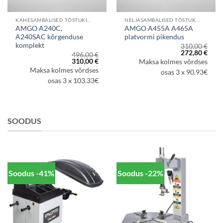
KAHESAMBALISED TÕSTUKID
NELJASAMBALISED TÕSTUKID
AMGO A240C,
AMGO A455A A465A
A240SAC kõrgenduse
platvormi pikendus
komplekt
310,00
€
Algne
Prae
272,80
€
496,00
€
hind
hind
aegune
Algne
Praegune
310,00
€
Maksa kolmes võrdses
oli:
on:
d
hind
hind
Maksa kolmes võrdses
310,00 €.
272,8
osas 3 x 90.93€
oli:
on:
7,60 €.
496,00 €.
310,00 €.
osas 3 x 103.33€
SOODUS
Soodus -41%
Soodus -22%