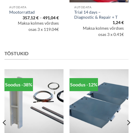
AUTODATA
AUTODATA
Trial 14 days –
Mootorrattad
Diagnostic & Repair + T
Hinnavahemik:
357,12
€
–
491,04
€
357,12 €
navahemik:
1,24
€
Maksa kolmes võrdses
kuni
9,44 €
Maksa kolmes võrdses
491,04 €
osas 3 x 119.04€
i
5,12 €
osas 3 x 0.41€
TÕSTUKID
Soodus -38%
Soodus -12%