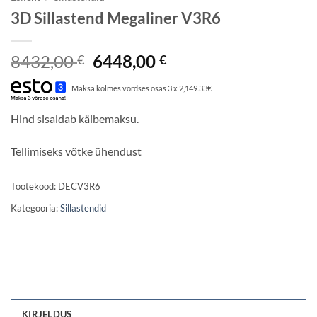
3D Sillastend Megaliner V3R6
Algne
Praegune
8432,00
6448,00
€
€
hind
hind
Maksa kolmes võrdses osas 3 x 2,149.33€
oli:
on:
8432,00 €.
6448,00 €.
Hind sisaldab käibemaksu.
Tellimiseks võtke ühendust
Tootekood:
DECV3R6
Kategooria:
Sillastendid
KIRJELDUS