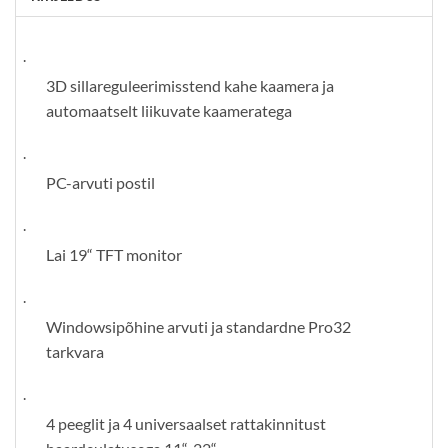
·
3D sillareguleerimisstend kahe kaamera ja
automaatselt liikuvate kaameratega
·
PC-arvuti postil
·
Lai 19“ TFT monitor
·
Windowsipõhine arvuti ja standardne Pro32
tarkvara
·
4 peeglit ja 4 universaalset rattakinnitust