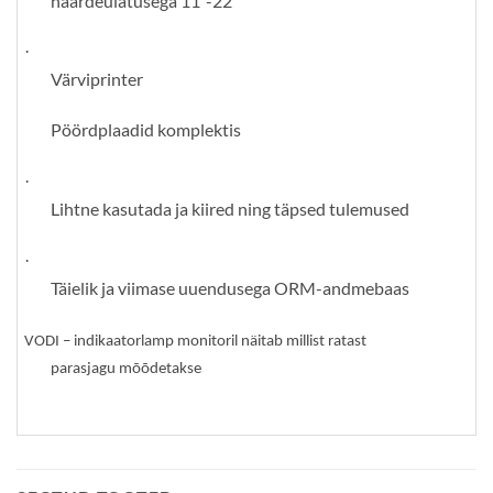
haardeulatusega 11“-22“
·
Värviprinter
Pöördplaadid komplektis
·
Lihtne kasutada ja kiired ning täpsed tulemused
·
Täielik ja viimase uuendusega ORM-andmebaas
VODI – indikaatorlamp monitoril näitab millist ratast
parasjagu mõõdetakse