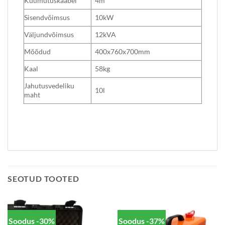
Kuumutuskaabel
4m
Sisendvõimsus
10kW
Väljundvõimsus
12kVA
Mõõdud
400x760x700mm
Kaal
58kg
Jahutusvedeliku
10l
maht
SEOTUD TOOTED
Soodus -30%
Soodus -37%