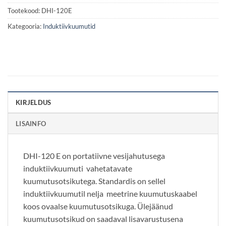
Tootekood:
DHI-120E
Kategooria:
Induktiivkuumutid
KIRJELDUS
LISAINFO
DHI-120 E on portatiivne vesijahutusega
induktiivkuumuti vahetatavate
kuumutusotsikutega. Standardis on sellel
induktiivkuumutil nelja meetrine kuumutuskaabel
koos ovaalse kuumutusotsikuga. Ülejäänud
kuumutusotsikud on saadaval lisavarustusena