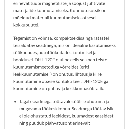
erinevat tüüpi magnetiliste ja soojust juhtivate
materjalide kuumutamiseks. Kuumutusotsik on
mõeldud materjali kuumutamiseks otsesel
kokkupuutel.
Tegemist on võimsa, kompaktse disainga ratastel
teisaldatav seadmega, mis on ideaalne kasutamiseks
töökodades, autotöökodades, tootmisel ja
hooldusel. DHI-120E oluline eelis seisneb teiste
kuumutamismeetodiga võrreldes (eriti
leekkuumutamisel ) on ohutus, lihtsus ja kiire
kuumutamine otsese kontakti teel. DHI-120E ga
kuumutamine on puhas ja keskkonnasõbralik.
Tagab seadmega töötavale töölise ohutuma ja
mugavama töökeskkonna. Seadmega töötav isik
ei ole ohustatud leekidest, kuumadest gaasidest
ning puudub plahvatusoht erinevalt