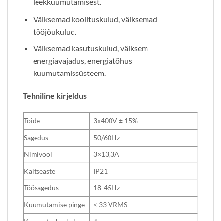
leekkuumutamisest.
Väiksemad koolituskulud, väiksemad
tööjõukulud.
Väiksemad kasutuskulud, väiksem
energiavajadus, energiatõhus
kuumutamissüsteem.
Tehniline kirjeldus
Toide
3x400V ± 15%
Sagedus
50/60Hz
Nimivool
3×13,3A
Kaitseaste
IP21
Töösagedus
18-45Hz
Kuumutamise pinge
< 33 VRMS