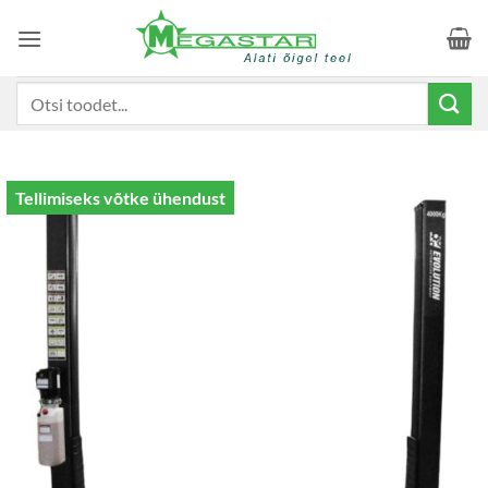
Skip
to
content
Otsi:
Tellimiseks võtke ühendust