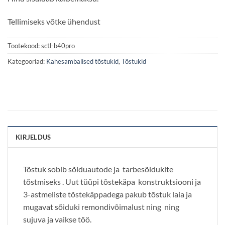
Tellimiseks võtke ühendust
Tootekood:
sctl-b40pro
Kategooriad:
Kahesambalised tõstukid
,
Tõstukid
KIRJELDUS
Tõstuk sobib sõiduautode ja tarbesõidukite
tõstmiseks . Uut tüüpi tõstekäpa konstruktsiooni ja
3-astmeliste tõstekäppadega pakub tõstuk laia ja
mugavat sõiduki remondivõimalust ning ning
sujuva ja vaikse töö.