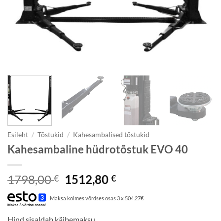
Esileht
/
Tõstukid
/
Kahesambalised tõstukid
Kahesambaline hüdrotõstuk EVO 40
Algne
Praegune
1798,00
1512,80
€
€
hind
hind
Maksa kolmes võrdses osas 3 x 504.27€
oli:
on:
1798,00 €.
1512,80 €.
Hind sisaldab käibemaksu.