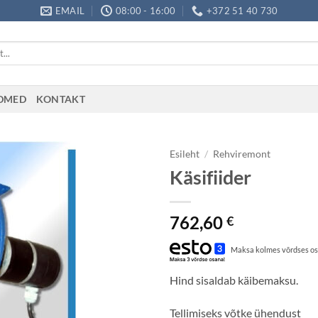
EMAIL
08:00 - 16:00
+372 51 40 730
ADMED
KONTAKT
Esileht
/
Rehviremont
Käsifiider
762,60
€
Maksa kolmes võrdses os
Hind sisaldab käibemaksu.
Tellimiseks võtke ühendust