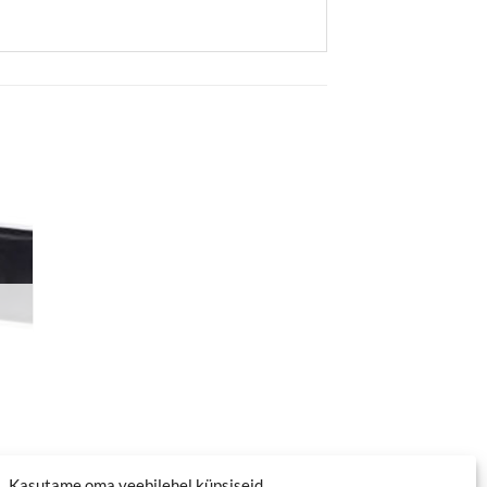
Kasutame oma veebilehel küpsiseid