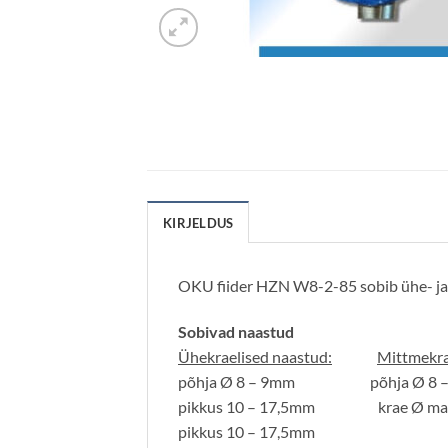
KIRJELDUS
OKU fiider HZN W8-2-85 sobib ühe- ja m
Sobivad naastud
Ühekraelised naastud:
Mittmekra
põhja Ø 8 – 9mm põhja Ø 8 –
pikkus 10 – 17,5mm krae Ø max
pikkus 10 – 17,5mm