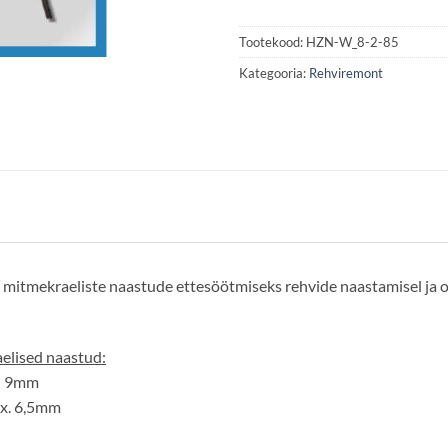
Tootekood:
HZN-W_8-2-85
Kategooria:
Rehviremont
itmekraeliste naastude ettesöötmiseks rehvide naastamisel ja on 
elised naastud:
 9mm
. 6,5mm