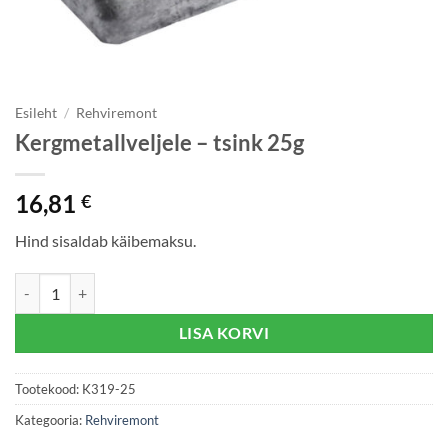
Esileht
/
Rehviremont
Kergmetallveljele – tsink 25g
16,81
€
Hind sisaldab käibemaksu.
Kergmetallveljele - tsink 25g kogus
LISA KORVI
Tootekood:
K319-25
Kategooria:
Rehviremont