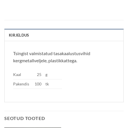
KIRJELDUS
Tsingist valmistatud tasakaalustusvihid
kergmetallveljele, plastikkattega.
Kaal
25
g
Pakendis
100
tk
SEOTUD TOOTED