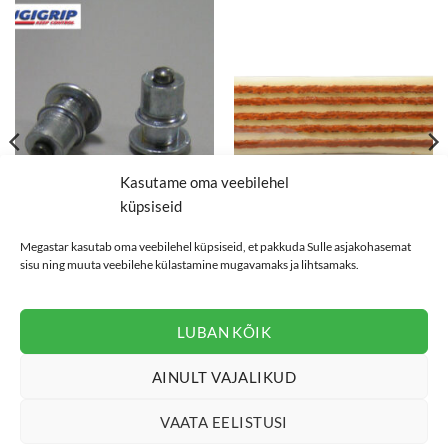
Kasutame oma veebilehel
küpsiseid
Megastar kasutab oma veebilehel küpsiseid, et pakkuda Sulle asjakohasemat
REHVIREMONT
REHVIREMONT
sisu ning muuta veebilehe külastamine mugavamaks ja lihtsamaks.
Terasnaast sõiduautole U 8-
Rasvanöör
11-2
34,72
€
13,64
€
Maksa kolmes võrdses osas 3 x 11.57€
Maksa kolmes võrdses osas 3 x 4.55€
LUBAN KÕIK
AINULT VAJALIKUD
KONTAKT
PRIVAATSUSTINGIMUSED
MÜÜGITINGIMUSED
COOKIE POLICY (EU)
VAATA EELISTUSI
Copyright 2026 ©
Megastar