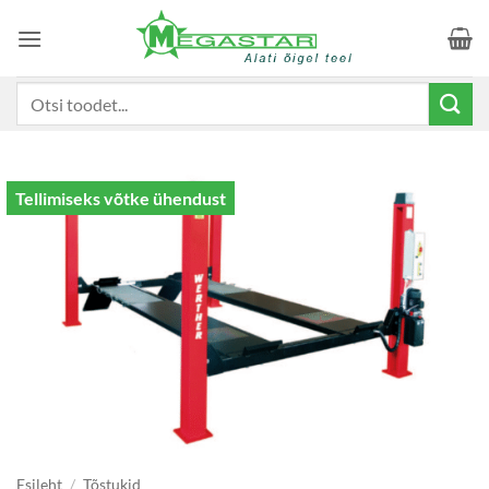
Skip
to
content
Otsi:
Tellimiseks võtke ühendust
Esileht
/
Tõstukid