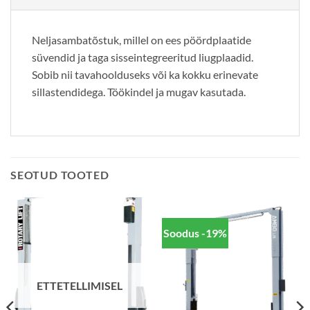
Neljasambatõstuk, millel on ees pöördplaatide
süvendid ja taga sisseintegreeritud liugplaadid.
Sobib nii tavahoolduseks või ka kokku erinevate
sillastendidega. Töökindel ja mugav kasutada.
SEOTUD TOOTED
Soodus -19%
ETTETELLIMISEL