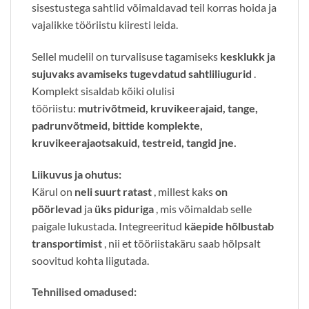
sisestustega sahtlid võimaldavad teil korras hoida ja
vajalikke tööriistu kiiresti leida.
Sellel mudelil on turvalisuse tagamiseks
kesklukk ja
sujuvaks avamiseks
tugevdatud sahtliliugurid
.
Komplekt sisaldab kõiki olulisi
tööriistu:
mutrivõtmeid, kruvikeerajaid, tange,
padrunvõtmeid, bittide komplekte,
kruvikeerajaotsakuid, testreid, tangid jne.
Liikuvus ja ohutus:
Kärul on
neli suurt ratast
, millest kaks
on
pöörlevad
ja
üks piduriga
, mis võimaldab selle
paigale lukustada. Integreeritud
käepide hõlbustab
transportimist
, nii et tööriistakäru saab hõlpsalt
soovitud kohta liigutada.
Tehnilised omadused: