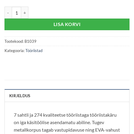
RockForce tööriistad 274 tk kärus kogus
LISA KORVI
Tootekood:
B1039
Kategooria:
Tööriistad
KIRJELDUS
7 sahtli ja 274 kvaliteetse tööriistaga tööriistakäru
on iga käsitöölise asendamatu abiline. Tugev
metallkorpus tagab vastupidavuse ning EVA-vahust