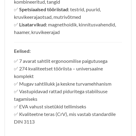
kombineeritud, tangid
✅
Spetsiaalsed tööriistad:
testrid, puurid,
kruvikeerajaotsad, mutrivõtmed
✅
Lisatarvikud:
magnethoidik, kinnitusvahendid,
haamer, kruvikeerajad
Eelised:
✅ 7 avarat sahtlit ergonoomilise paigutusega
✅ 274 kvaliteetset tööriista – universaalne
komplekt
✅ Mugav sahtlilukk ja keskne turvamehhanism
✅ Vastupidavad rattad piduritega stabiilsuse
tagamiseks
✅ EVA vahust sisetükid tellimiseks
✅ Kvaliteetne teras (CrV), mis vastab standardile
DIN 3113