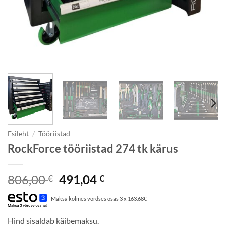
Esileht
/
Tööriistad
RockForce tööriistad 274 tk kärus
Algne
Praegune
806,00
491,04
€
€
hind
hind
Maksa kolmes võrdses osas 3 x 163.68€
oli:
on:
806,00 €.
491,04 €.
Hind sisaldab käibemaksu.