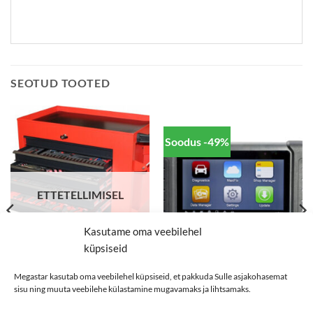
SEOTUD TOOTED
Soodus -49%
ETTETELLIMISEL
Kasutame oma veebilehel
küpsiseid
Megastar kasutab oma veebilehel küpsiseid, et pakkuda Sulle asjakohasemat
TÖÖRIISTAD
TÖÖRIISTAD
Tellimiseks võtke
sisu ning muuta veebilehe külastamine mugavamaks ja lihtsamaks.
Diagnostikatester MaxiDAS
Tööriistakäru 208 tööriistaga
ühendust
DS808