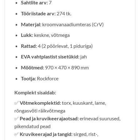
Sahtlite arv:
7
Tööriistade arv:
274 tk.
Materjal:
kroomvanaadiumteras (CrV)
Lukk:
keskne, võtmega
Rattad:
4 (2 pöörlevat, 1 piduriga)
EVA vahtplastist sisetükid:
jah
Mõõtmed:
970 × 470 × 890 mm
Tootja:
Rockforce
Komplekt sisaldab:
✅
Võtmekomplektid:
torx, kuuskant, lame,
rõngasvõti räikvõtmega
✅
Pead ja kruvikeerajaotsad:
erinevad suurused,
pikendatud pead
✅
Kruvikeerajad ja tangid:
sirged, rist-,