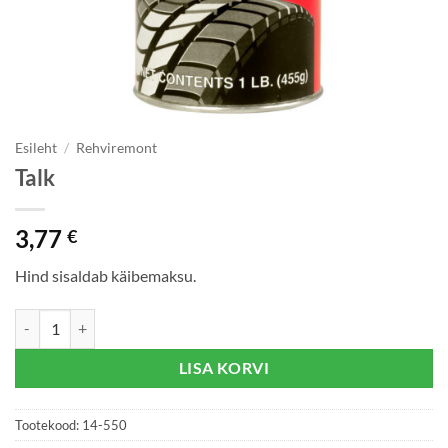
Esileht
/
Rehviremont
Talk
3,77
€
Hind sisaldab käibemaksu.
Talk kogus
LISA KORVI
Tootekood:
14-550