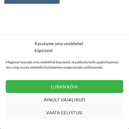
Kasutame oma veebilehel
KONTAKT
PRIVAATSUSTINGIMUSED
MÜÜGITINGIMUSED
küpsiseid
COOKIE POLICY (EU)
Copyright 2026 ©
Megastar
Megastar kasutab oma veebilehel küpsiseid, et pakkuda Sulle asjakohasemat
sisu ning muuta veebilehe külastamine mugavamaks ja lihtsamaks.
LUBAN KÕIK
AINULT VAJALIKUD
VAATA EELISTUSI