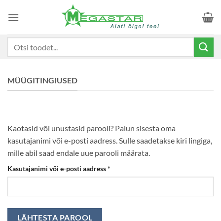
Skip
to
content
Otsi:
MÜÜGITINGIUSED
Kaotasid või unustasid parooli? Palun sisesta oma
kasutajanimi või e-posti aadress. Sulle saadetakse kiri lingiga,
mille abil saad endale uue parooli määrata.
Nõutud
Kasutajanimi või e-posti aadress
*
LÄHTESTA PAROOL