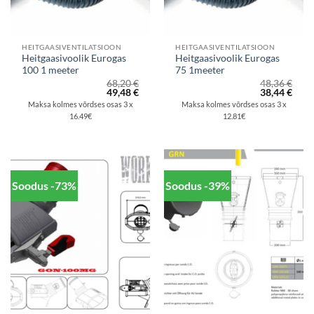
HEITGAASIVENTILATSIOON
HEITGAASIVENTILATSIOON
Heitgaasivoolik Eurogas
Heitgaasivoolik Eurogas
100 1 meeter
75 1meeter
68,20
€
48,36
€
Algne
Praegune
Algne
Prae
49,48
€
38,44
€
hind
hind
hind
hind
Maksa kolmes võrdses osas 3 x
Maksa kolmes võrdses osas 3 x
oli:
on:
oli:
on:
16.49€
12.81€
68,20 €.
49,48 €.
48,36 €.
38,44
Soodus -73%
Soodus -39%