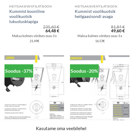
HEITGAASIVENTILATSIOON
HEITGAASIVENTILATSIOON
Kummist kooniline
Kummist voolikuotsik
voolikuotsik
heitgaasisondi avaga
lukustusklapiga
235,60
€
81,84
€
Algne
Praegune
Algne
Prae
64,48
€
49,60
€
hind
hind
hind
hind
Maksa kolmes võrdses osas 3 x
Maksa kolmes võrdses osas 3 x
oli:
on:
oli:
on:
21.49€
16.53€
235,60 €.
64,48 €.
81,84 €.
49,60
Soodus -37%
Soodus -20%
Kasutame oma veebilehel
HEITGAASIVENTILATSIOON
HEITGAASIVENTILATSIOON