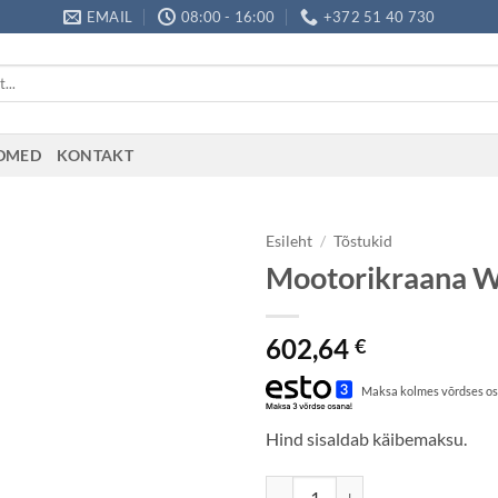
EMAIL
08:00 - 16:00
+372 51 40 730
ADMED
KONTAKT
Esileht
/
Tõstukid
Mootorikraana 
602,64
€
Maksa kolmes võrdses os
Hind sisaldab käibemaksu.
Mootorikraana Werther W108E 