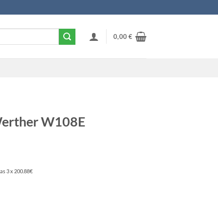
0,00
€
Werther W108E
as 3 x 200.88€
kogus