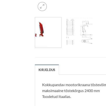
KIRJELDUS
Kokkupandav mootorikraana tõstevõim
maksimaalne tõstekõrgus 2400 mm
Toodetud Itaalias.