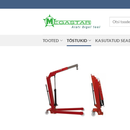
Skip
to
content
Otsi:
TOOTED
TÕSTUKID
KASUTATUD SE